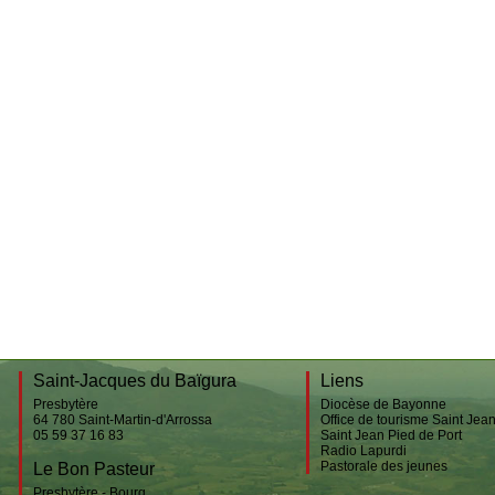
Behorléguy
Etxartia
Bustince
Accueil des pèlerins
Gamarthe
Jeunesse
Lecumberry
Pèlerinage
Le Bon Pasteur
Saint-Étienne-de-Baïgorry
Urepel
Esnazu
Saint-Jacques du Baïgura
Liens
Presbytère
Diocèse de Bayonne
64 780
Saint-Martin-d'Arrossa
Office de tourisme Saint Jea
05 59 37 16 83
Saint Jean Pied de Port
Radio Lapurdi
Pastorale des jeunes
Le Bon Pasteur
Presbytère - Bourg