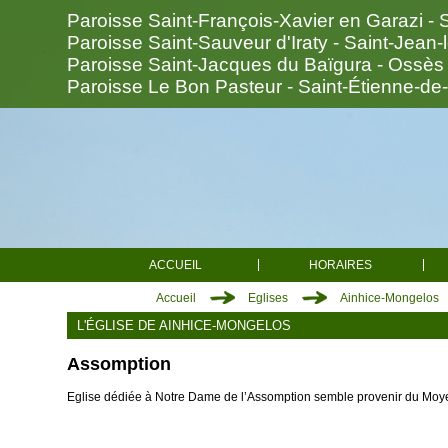
Paroisse Saint-François-Xavier en Garazi - 
Paroisse Saint-Sauveur d'Iraty - Saint-Jean-
Paroisse Saint-Jacques du Baïgura - Ossès
Paroisse Le Bon Pasteur - Saint-Étienne-de
ACCUEIL
HORAIRES
Accueil
Eglises
Ainhice-Mongelos
L'ÉGLISE DE AINHICE-MONGELOS
Saint-François-Xavier en Garazi
Assomption
Saint-Jean-Pied-de-Port
Anhaux
Arnéguy
Ascarat
Eglise dédiée à Notre Dame de l’Assomption semble provenir du Moyen
Çaro
Esterençuby