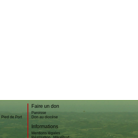
Bussunaritz-Sarrasquette
Iriberry
Lacarre
Mendive
Banca
Aldudes
Irouléguy
Faire un don
Paroisse
n Pied de Port
Don au diocèse
Informations
Mentions légales
Réalisation :
MikaProd