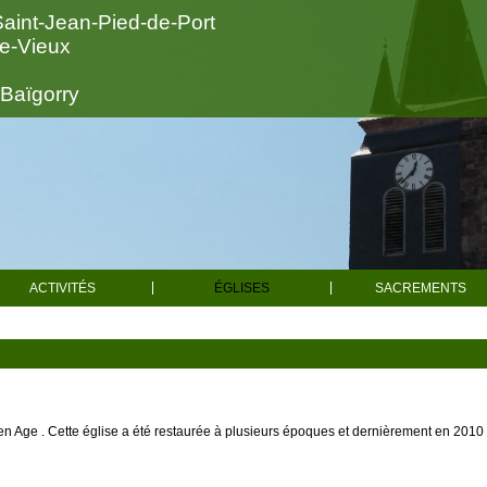
Saint-Jean-Pied-de-Port
le-Vieux
-Baïgorry
ACTIVITÉS
ÉGLISES
SACREMENTS
Actualités
Toutes les églises
Baptêm
Spiritualité
Mariag
Saint-Sauveur d'Iraty
Caritatif
Obsèqu
Saint-Jean-le-Vieux
Chorale
Confessi
Aincille
 Age . Cette église a été restaurée à plusieurs époques et dernièrement en 2010
Catéchisme
Sacrements pou
Alciette
Enseignement
Faire célébrer 
Catholique