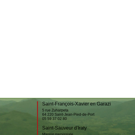
Ispoure
Jaxu
Lasse
Saint-Michel
Uhart-Cize
Saint-Jacques du Baïgura
Bidarray
Irissarry
Ossès
Saint-Martin-d’Arrossa
Suhescun
Saint-François-Xavier en Garazi
5 rue Zuharpeta
64 220
Saint-Jean-Pied-de-Port
05 59 37 02 80
Saint-Sauveur d'Iraty
Maison paroissiale