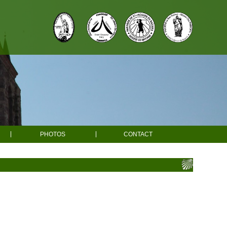
PHOTOS
CONTACT
e
e
es
Ahaxe
ons
Ainhice-Mongelos
r adultes
Bascassan
une messe