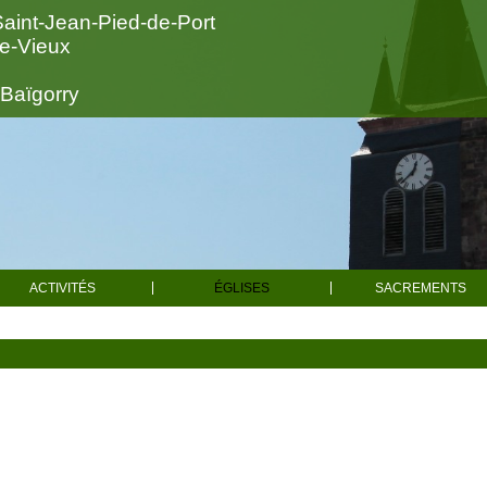
Saint-Jean-Pied-de-Port
le-Vieux
-Baïgorry
ACTIVITÉS
ÉGLISES
SACREMENTS
Actualités
Toutes les églises
Baptêm
Spiritualité
Mariag
Saint-Sauveur d'Iraty
Caritatif
Obsèqu
Saint-Jean-le-Vieux
Chorale
Confessi
Aincille
Catéchisme
Sacrements pou
Alciette
Enseignement
Faire célébrer 
Catholique