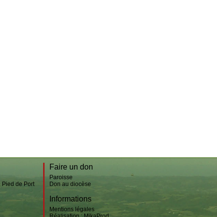
Bussunaritz-Sarrasquette
Iriberry
Lacarre
Mendive
Banca
Aldudes
Irouléguy
Faire un don
Paroisse
n Pied de Port
Don au diocèse
Informations
Mentions légales
Réalisation :
MikaProd