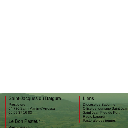
Behorléguy
Etxartia
Bustince
Accueil des pèlerins
Gamarthe
Jeunesse
Lecumberry
Pèlerinage
Le Bon Pasteur
Saint-Étienne-de-Baïgorry
Urepel
Esnazu
Saint-Jacques du Baïgura
Liens
Presbytère
Diocèse de Bayonne
64 780
Saint-Martin-d'Arrossa
Office de tourisme Saint Jea
05 59 37 16 83
Saint Jean Pied de Port
Radio Lapurdi
Pastorale des jeunes
Le Bon Pasteur
Presbytère - Bourg