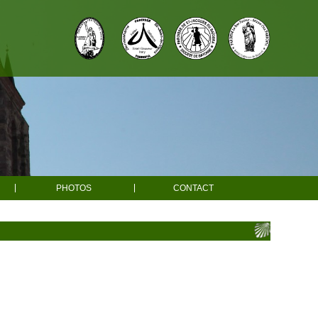
PHOTOS
CONTACT
e
e
es
Ahaxe
ons
Ainhice-Mongelos
r adultes
Bascassan
une messe