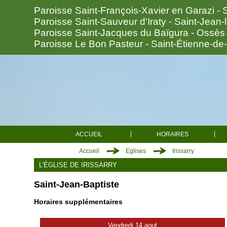
Paroisse Saint-François-Xavier en Garazi - 
Paroisse Saint-Sauveur d'Iraty - Saint-Jean-
Paroisse Saint-Jacques du Baïgura - Ossès
Paroisse Le Bon Pasteur - Saint-Étienne-de
ACCUEIL
HORAIRES
Accueil
Eglises
Irissarry
L'ÉGLISE DE IRISSARRY
Saint-François-Xavier en Garazi
Saint-Jean-Baptiste
Saint-Jean-Pied-de-Port
Anhaux
Arnéguy
Ascarat
Horaires supplémentaires
Çaro
Esterençuby
Vendredi 14 aout