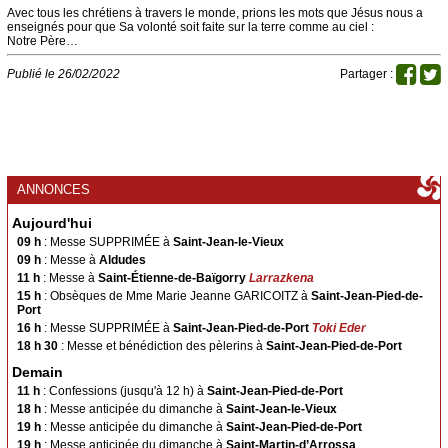
Arnéguy
Ascarat
Avec tous les chrétiens à travers le monde, prions les mots que Jésus nous a
enseignés pour que Sa volonté soit faite sur la terre comme au ciel :
Çaro
Esterençuby
Notre Père…
Ispoure
Jaxu
Publié le 26/02/2022
Partager :
Lasse
Saint-Michel
Uhart-Cize
Saint-Sauveur d'Iraty
Saint-Jean-le-Vieux
Ahaxe
ANNONCES
Aincille
Ainhice-Mongelos
Aujourd'hui
Alciette
Bascassan
09 h
: Messe SUPPRIMÉE à
Saint-Jean-le-Vieux
Behorléguy
Bussunaritz-Sarrasquette
09 h
: Messe à
Aldudes
11 h
: Messe à
Saint-Étienne-de-Baïgorry
Larrazkena
Bustince
Iriberry
15 h
: Obsèques de Mme Marie Jeanne GARICOITZ à
Saint-Jean-Pied-de-
Gamarthe
Lacarre
Port
16 h
: Messe SUPPRIMÉE à
Saint-Jean-Pied-de-Port
Toki Eder
Lecumberry
Mendive
18 h 30
: Messe et bénédiction des pèlerins à
Saint-Jean-Pied-de-Port
Saint-Jacques du Baïgura
Demain
11 h
: Confessions (jusqu'à 12 h) à
Saint-Jean-Pied-de-Port
Bidarray
Irissarry
18 h
: Messe anticipée du dimanche à
Saint-Jean-le-Vieux
19 h
: Messe anticipée du dimanche à
Saint-Jean-Pied-de-Port
Ossès
Saint-Martin-d’Arrossa
19 h
: Messe anticipée du dimanche à
Saint-Martin-d’Arrossa