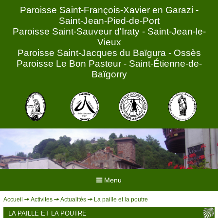
Paroisse Saint-François-Xavier en Garazi -
Saint-Jean-Pied-de-Port
Paroisse Saint-Sauveur d'Iraty - Saint-Jean-le-
Vieux
Paroisse Saint-Jacques du Baïgura - Ossès
Paroisse Le Bon Pasteur - Saint-Étienne-de-
Baïgorry
Menu
Accueil
Activites
Actualités
La paille et la poutre
ACCUEIL
LA PAILLE ET LA POUTRE
HORAIRES