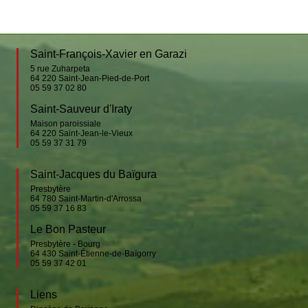
Saint-François-Xavier en Garazi
5 rue Zuharpeta
64 220
Saint-Jean-Pied-de-Port
05 59 37 02 80
Saint-Sauveur d'Iraty
Maison paroissiale
64 220
Saint-Jean-le-Vieux
05 59 37 31 79
Saint-Jacques du Baïgura
Presbytère
64 780
Saint-Martin-d'Arrossa
05 59 37 16 83
Le Bon Pasteur
Presbytère - Bourg
64 430
Saint-Étienne-de-Baïgorry
05 59 37 42 01
Liens