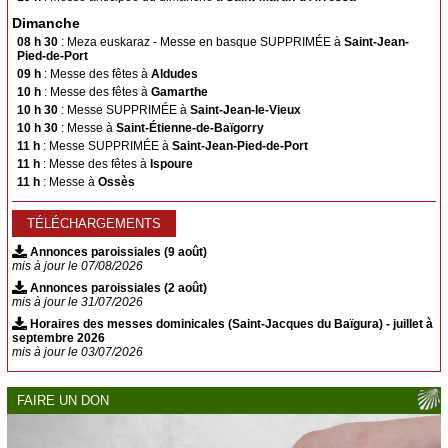
Suhescun
Dimanche
08 h 30
: Meza euskaraz - Messe en basque SUPPRIMÉE à
Saint-Jean-
Le Bon Pasteur
Pied-de-Port
09 h
: Messe des fêtes à
Aldudes
Saint-Étienne-de-Baïgorry
Banca
10 h
: Messe des fêtes à
Gamarthe
Urepel
Aldudes
10 h 30
: Messe SUPPRIMÉE à
Saint-Jean-le-Vieux
10 h 30
: Messe à
Saint-Étienne-de-Baïgorry
Esnazu
Irouléguy
11 h
: Messe SUPPRIMÉE à
Saint-Jean-Pied-de-Port
11 h
: Messe des fêtes à
Ispoure
SACREMENTS
11 h
: Messe à
Ossès
Baptême
Mariage
TÉLÉCHARGEMENTS
Obsèques
Annonces paroissiales (9 août)
mis à jour le 07/08/2026
Confessions
Annonces paroissiales (2 août)
Sacrements pour adultes
mis à jour le 31/07/2026
Faire célébrer une messe
Horaires des messes dominicales (Saint-Jacques du Baïgura) - juillet à
septembre 2026
mis à jour le 03/07/2026
PHOTOS
CONTACT
FAIRE UN DON