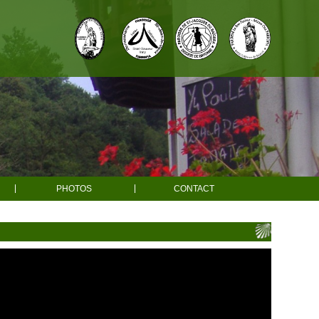
PHOTOS
CONTACT
e
e
es
Ahaxe
ons
Ainhice-Mongelos
r adultes
Bascassan
une messe