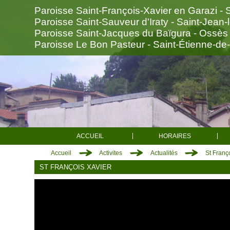
Paroisse Saint-François-Xavier en Garazi - 
Paroisse Saint-Sauveur d'Iraty - Saint-Jean-
Paroisse Saint-Jacques du Baïgura - Ossès
Paroisse Le Bon Pasteur - Saint-Étienne-de
ACCUEIL
HORAIRES
Accueil
Activites
Actualités
St Franç
ST FRANÇOIS XAVIER
Saint-François-Xavier en Garazi
Saint-Jean-Pied-de-Port
Anhaux
Arnéguy
Ascarat
Çaro
Esterençuby