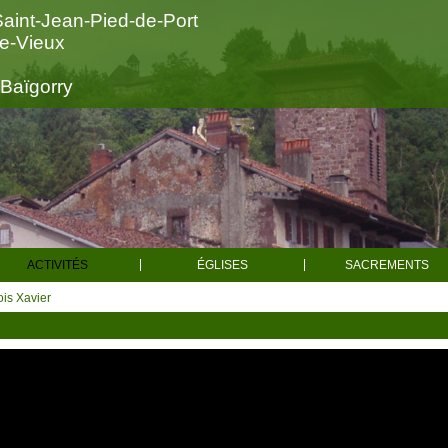
Saint-Jean-Pied-de-Port
le-Vieux
-Baïgorry
ACTIVITÉS
ÉGLISES
SACREMENTS
Actualités
Toutes les églises
Baptêm
ois Xavier
Spiritualité
Mariag
Saint-Sauveur d'Iraty
Caritatif
Obsèqu
Saint-Jean-le-Vieux
Chorale
Confessi
Aincille
Catéchisme
Sacrements pou
Alciette
Enseignement
Faire célébrer 
Catholique