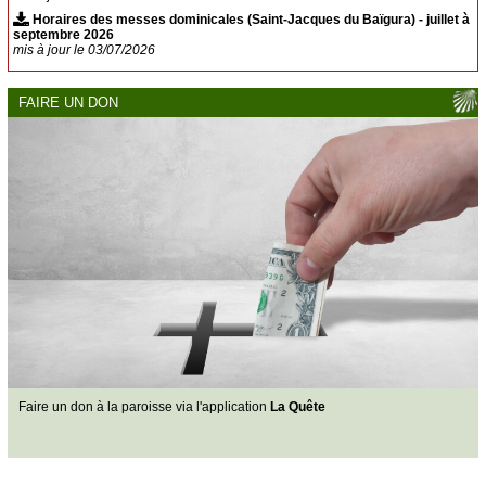
Suhescun
Horaires des messes dominicales (Saint-Jacques du Baïgura) - juillet à
septembre 2026
Le Bon Pasteur
mis à jour le 03/07/2026
Saint-Étienne-de-Baïgorry
Banca
FAIRE UN DON
Urepel
Aldudes
Esnazu
Irouléguy
SACREMENTS
Baptême
Mariage
Obsèques
Confessions
Sacrements pour adultes
Faire célébrer une messe
PHOTOS
Faire un don à la paroisse via l'application
La Quête
CONTACT