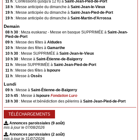
11 h
: Confessions (jusqu'à 12 h) à
Saint-Jean-Pied-de-Port
Arnéguy
Ascarat
18 h
: Messe anticipée du dimanche à
Saint-Jean-le-Vieux
Çaro
Esterençuby
19 h
: Messe anticipée du dimanche à
Saint-Jean-Pied-de-Port
Ispoure
Jaxu
19 h
: Messe anticipée du dimanche à
Saint-Martin-d’Arrossa
Demain
Lasse
Saint-Michel
08 h 30
: Meza euskaraz - Messe en basque SUPPRIMÉE à
Saint-Jean-
Uhart-Cize
Pied-de-Port
09 h
: Messe des fêtes à
Aldudes
Saint-Sauveur d'Iraty
10 h
: Messe des fêtes à
Gamarthe
10 h 30
: Messe SUPPRIMÉE à
Saint-Jean-le-Vieux
Saint-Jean-le-Vieux
Ahaxe
10 h 30
: Messe à
Saint-Étienne-de-Baïgorry
Aincille
Ainhice-Mongelos
11 h
: Messe SUPPRIMÉE à
Saint-Jean-Pied-de-Port
11 h
: Messe des fêtes à
Ispoure
Alciette
Bascassan
11 h
: Messe à
Ossès
Behorléguy
Bussunaritz-Sarrasquette
Lundi
Bustince
Iriberry
09 h
: Messe à
Saint-Étienne-de-Baïgorry
10 h 45
: Messe à
Ispoure
Fondation Luro
Gamarthe
Lacarre
18 h 30
: Messe et bénédiction des pèlerins à
Saint-Jean-Pied-de-Port
Lecumberry
Mendive
TÉLÉCHARGEMENTS
Saint-Jacques du Baïgura
Annonces paroissiales (9 août)
Bidarray
Irissarry
mis à jour le 07/08/2026
Annonces paroissiales (2 août)
Ossès
Saint-Martin-d’Arrossa
mis à jour le 31/07/2026