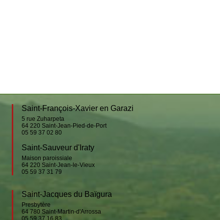
Saint-François-Xavier en Garazi
5 rue Zuharpeta
64 220
Saint-Jean-Pied-de-Port
05 59 37 02 80
Saint-Sauveur d'Iraty
Maison paroissiale
64 220
Saint-Jean-le-Vieux
05 59 37 31 79
Saint-Jacques du Baïgura
Presbytère
64 780
Saint-Martin-d'Arrossa
05 59 37 16 83