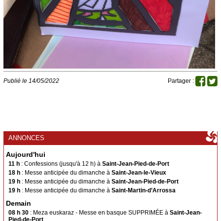
Arnéguy
Ascarat
Çaro
Esterençuby
Ispoure
Jaxu
Lasse
Saint-Michel
Uhart-Cize
Saint-Sauveur d'Iraty
Publié le 14/05/2022
Partager :
Saint-Jean-le-Vieux
Ahaxe
Aincille
Ainhice-Mongelos
Alciette
Bascassan
Behorléguy
Bussunaritz-Sarrasquette
ANNONCES
Bustince
Iriberry
Gamarthe
Lacarre
Aujourd'hui
11 h
: Confessions (jusqu'à 12 h) à
Saint-Jean-Pied-de-Port
Lecumberry
Mendive
18 h
: Messe anticipée du dimanche à
Saint-Jean-le-Vieux
19 h
: Messe anticipée du dimanche à
Saint-Jean-Pied-de-Port
Saint-Jacques du Baïgura
19 h
: Messe anticipée du dimanche à
Saint-Martin-d’Arrossa
Bidarray
Irissarry
Demain
08 h 30
: Meza euskaraz - Messe en basque SUPPRIMÉE à
Saint-Jean-
Ossès
Saint-Martin-d’Arrossa
Pied-de-Port