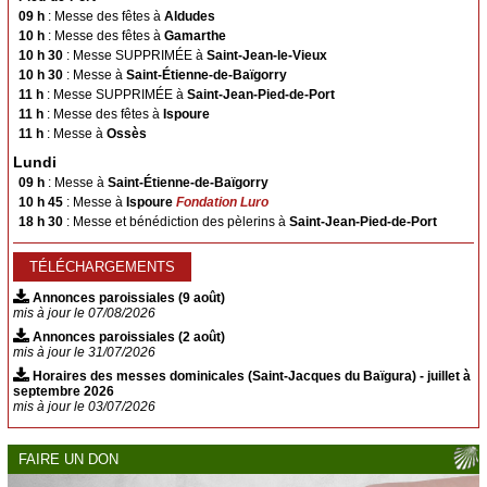
Suhescun
09 h
: Messe des fêtes à
Aldudes
10 h
: Messe des fêtes à
Gamarthe
Le Bon Pasteur
10 h 30
: Messe SUPPRIMÉE à
Saint-Jean-le-Vieux
10 h 30
: Messe à
Saint-Étienne-de-Baïgorry
Saint-Étienne-de-Baïgorry
Banca
11 h
: Messe SUPPRIMÉE à
Saint-Jean-Pied-de-Port
11 h
: Messe des fêtes à
Ispoure
Urepel
Aldudes
11 h
: Messe à
Ossès
Esnazu
Irouléguy
Lundi
SACREMENTS
09 h
: Messe à
Saint-Étienne-de-Baïgorry
10 h 45
: Messe à
Ispoure
Fondation Luro
Baptême
18 h 30
: Messe et bénédiction des pèlerins à
Saint-Jean-Pied-de-Port
Mariage
TÉLÉCHARGEMENTS
Obsèques
Confessions
Annonces paroissiales (9 août)
mis à jour le 07/08/2026
Sacrements pour adultes
Annonces paroissiales (2 août)
mis à jour le 31/07/2026
Faire célébrer une messe
Horaires des messes dominicales (Saint-Jacques du Baïgura) - juillet à
PHOTOS
septembre 2026
mis à jour le 03/07/2026
CONTACT
FAIRE UN DON