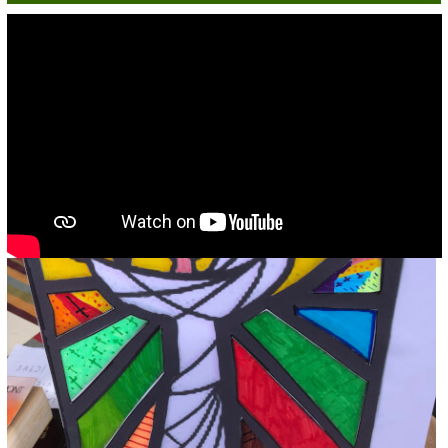
ACTIVITÉS
Actualités
Spiritualité
Caritatif
Chorale
Catéchisme
Enseignement Catholique
Etxartia
Accueil des pèlerins
Jeunesse
Pèlerinage
ÉGLISES
Toutes les églises
Saint-François-Xavier en Garazi
Saint-Jean-Pied-de-Port
Anhaux