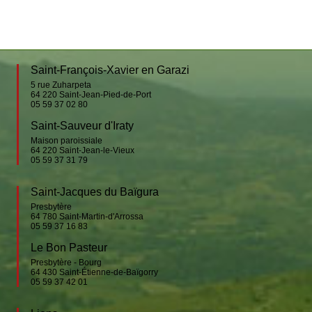
Saint-François-Xavier en Garazi
5 rue Zuharpeta
64 220
Saint-Jean-Pied-de-Port
05 59 37 02 80
Saint-Sauveur d'Iraty
Maison paroissiale
64 220
Saint-Jean-le-Vieux
05 59 37 31 79
Saint-Jacques du Baïgura
Presbytère
64 780
Saint-Martin-d'Arrossa
05 59 37 16 83
Le Bon Pasteur
Presbytère - Bourg
64 430
Saint-Étienne-de-Baïgorry
05 59 37 42 01