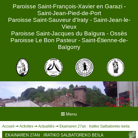
Paroisse Saint-François-Xavier en Garazi -
Saint-Jean-Pied-de-Port
Paroisse Saint-Sauveur d'Iraty - Saint-Jean-le-
Vieux
Paroisse Saint-Jacques du Baïgura - Ossès
Paroisse Le Bon Pasteur - Saint-Étienne-de-
Baïgorry
Menu
Accueil
Activites
Actualités
Ekainaren 27an : Iratiko Salbatoreko beila
ACCUEIL
EKAINAREN 27AN : IRATIKO SALBATOREKO BEILA
HORAIRES