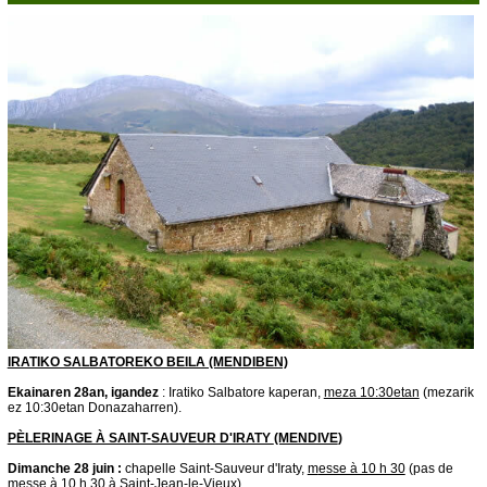
ACTIVITÉS
Actualités
Spiritualité
Caritatif
Chorale
Catéchisme
Enseignement Catholique
Etxartia
Accueil des pèlerins
Jeunesse
Pèlerinage
ÉGLISES
IRATIKO SALBATOREKO BEILA (MENDIBEN)
Toutes les églises
Ekainaren 28an, igandez
: Iratiko Salbatore kaperan,
meza 10:30etan
(mezarik
ez 10:30etan Donazaharren).
Saint-François-Xavier en Garazi
PÈLERINAGE À SAINT-SAUVEUR D'IRATY
(MENDIVE
)
Saint-Jean-Pied-de-Port
Anhaux
D
imanche 28 juin
:
chapelle Saint-Sauveur d'Iraty,
m
esse à 10 h 30
(pas de
messe à 10 h 30 à Saint-Jean-le-Vieux).