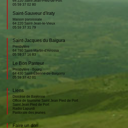
64 220
Saint-Jean-Pied-de-Port
05 59 37 02 80
Saint-Sauveur d'Iraty
Maison paroissiale
64 220
Saint-Jean-le-Vieux
05 59 37 31 79
Saint-Jacques du Baïgura
Presbytère
64 780
Saint-Martin-d'Arrossa
05 59 37 16 83
Le Bon Pasteur
Presbytère - Bourg
64 430
Saint-Étienne-de-Baïgorry
05 59 37 42 01
Liens
Diocèse de Bayonne
Office de tourisme Saint Jean Pied de Port
Saint Jean Pied de Port
Radio Lapurdi
Pastorale des jeunes
Faire un don