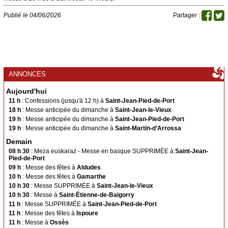
Arnéguy
Ascarat
Publié le 04/06/2026
Partager :
Çaro
Esterençuby
Ispoure
Jaxu
Lasse
Saint-Michel
Uhart-Cize
Saint-Sauveur d'Iraty
ANNONCES
Aujourd'hui
Saint-Jean-le-Vieux
Ahaxe
11 h
: Confessions (jusqu'à 12 h) à
Saint-Jean-Pied-de-Port
Aincille
Ainhice-Mongelos
18 h
: Messe anticipée du dimanche à
Saint-Jean-le-Vieux
Alciette
Bascassan
19 h
: Messe anticipée du dimanche à
Saint-Jean-Pied-de-Port
19 h
: Messe anticipée du dimanche à
Saint-Martin-d’Arrossa
Behorléguy
Bussunaritz-Sarrasquette
Demain
Bustince
Iriberry
08 h 30
: Meza euskaraz - Messe en basque SUPPRIMÉE à
Saint-Jean-
Gamarthe
Lacarre
Pied-de-Port
09 h
: Messe des fêtes à
Aldudes
Lecumberry
Mendive
10 h
: Messe des fêtes à
Gamarthe
10 h 30
: Messe SUPPRIMÉE à
Saint-Jean-le-Vieux
Saint-Jacques du Baïgura
10 h 30
: Messe à
Saint-Étienne-de-Baïgorry
11 h
: Messe SUPPRIMÉE à
Saint-Jean-Pied-de-Port
Bidarray
Irissarry
11 h
: Messe des fêtes à
Ispoure
Ossès
Saint-Martin-d’Arrossa
11 h
: Messe à
Ossès