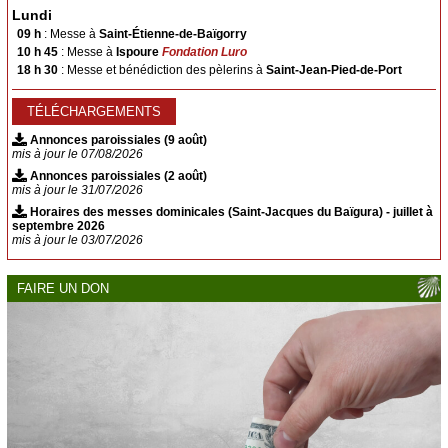
Suhescun
Lundi
09 h
: Messe à
Saint-Étienne-de-Baïgorry
Le Bon Pasteur
10 h 45
: Messe à
Ispoure
Fondation Luro
18 h 30
: Messe et bénédiction des pèlerins à
Saint-Jean-Pied-de-Port
Saint-Étienne-de-Baïgorry
Banca
Urepel
Aldudes
TÉLÉCHARGEMENTS
Esnazu
Irouléguy
Annonces paroissiales (9 août)
mis à jour le 07/08/2026
SACREMENTS
Annonces paroissiales (2 août)
mis à jour le 31/07/2026
Baptême
Horaires des messes dominicales (Saint-Jacques du Baïgura) - juillet à
Mariage
septembre 2026
mis à jour le 03/07/2026
Obsèques
Confessions
FAIRE UN DON
Sacrements pour adultes
Faire célébrer une messe
PHOTOS
CONTACT