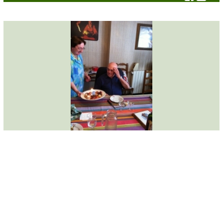
ACTIVITÉS
Actualités
Spiritualité
Caritatif
Chorale
Catéchisme
Enseignement Catholique
Etxartia
Accueil des pèlerins
Jeunesse
Pèlerinage
ÉGLISES
Toutes les églises
Saint-François-Xavier en Garazi
Saint-Jean-Pied-de-Port
Anhaux