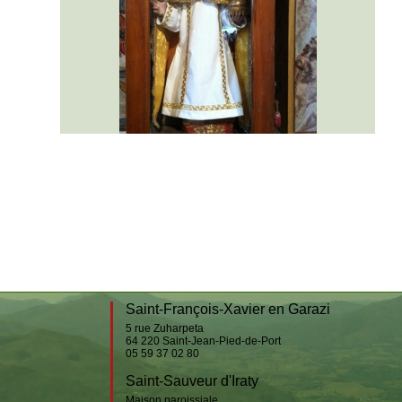
Ispoure
Jaxu
Lasse
Saint-Michel
Uhart-Cize
Saint-Jacques du Baïgura
Bidarray
Irissarry
Ossès
Saint-Martin-d’Arrossa
Suhescun
Saint-François-Xavier en Garazi
5 rue Zuharpeta
64 220
Saint-Jean-Pied-de-Port
05 59 37 02 80
Saint-Sauveur d'Iraty
Maison paroissiale