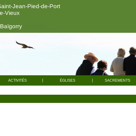
Saint-Jean-Pied-de-Port
le-Vieux
-Baïgorry
ACTIVITÉS
ÉGLISES
SACREMENTS
Actualités
Toutes les églises
Baptêm
Spiritualité
Mariag
Saint-Sauveur d'Iraty
Caritatif
Obsèqu
Saint-Jean-le-Vieux
Chorale
Confessi
Aincille
Catéchisme
Sacrements pou
Alciette
Enseignement
Faire célébrer 
Catholique