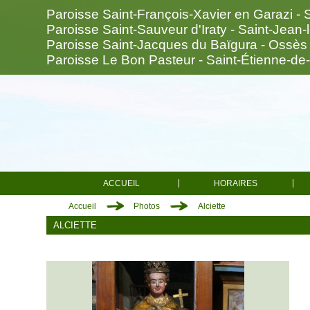
Paroisse Saint-François-Xavier en Garazi - 
Paroisse Saint-Sauveur d'Iraty - Saint-Jean-
Paroisse Saint-Jacques du Baïgura - Ossès
Paroisse Le Bon Pasteur - Saint-Étienne-de
ACCUEIL
HORAIRES
Accueil
Photos
Alciette
ALCIETTE
Saint-François-Xavier en Garazi
Saint-Jean-Pied-de-Port
Anhaux
Arnéguy
Ascarat
Çaro
Esterençuby