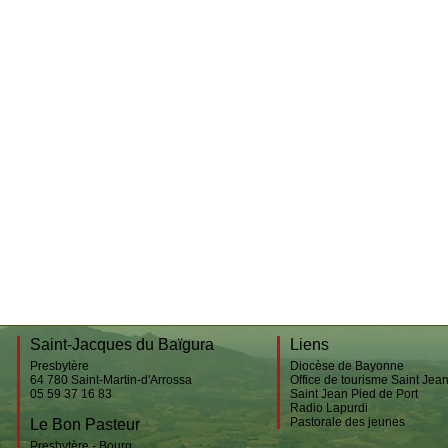
Behorléguy
Etxartia
Bustince
Accueil des pèlerins
Gamarthe
Jeunesse
Lecumberry
Pèlerinage
Le Bon Pasteur
Saint-Étienne-de-Baïgorry
Urepel
Esnazu
Saint-Jacques du Baïgura
Liens
Presbytère
Diocèse de Bayonne
64 780
Saint-Martin-d'Arrossa
Office de tourisme Saint Jea
05 59 37 16 83
Saint Jean Pied de Port
Radio Lapurdi
Pastorale des jeunes
Le Bon Pasteur
Presbytère - Bourg