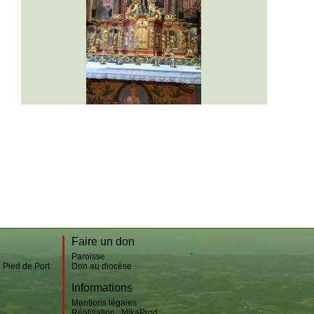
Bussunaritz-Sarrasquette
Iriberry
Lacarre
Mendive
Banca
Aldudes
Irouléguy
Faire un don
Paroisse
n Pied de Port
Don au diocèse
Informations
Mentions légales
Réalisation :
MikaProd