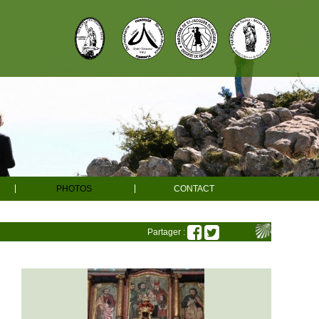
PHOTOS
CONTACT
e
e
Partager :
es
Ahaxe
ons
Ainhice-Mongelos
r adultes
Bascassan
une messe