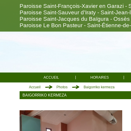
Paroisse Saint-François-Xavier en Garazi - 
Paroisse Saint-Sauveur d'Iraty - Saint-Jean-
Paroisse Saint-Jacques du Baïgura - Ossès
Paroisse Le Bon Pasteur - Saint-Étienne-de
ACCUEIL
HORAIRES
Accueil
Photos
Baigorriko kermeza
BAIGORRIKO KERMEZA
Saint-François-Xavier en Garazi
Saint-Jean-Pied-de-Port
Anhaux
Arnéguy
Ascarat
Çaro
Esterençuby