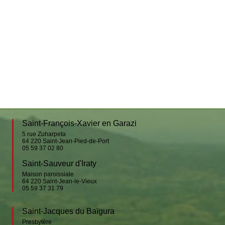
Suhescun
Le Bon Pasteur
Saint-Étienne-de-Baïgorry
Banca
Urepel
Aldudes
Esnazu
Irouléguy
SACREMENTS
Baptême
Mariage
Saint-François-Xavier en Garazi
Obsèques
5 rue Zuharpeta
Confessions
64 220
Saint-Jean-Pied-de-Port
05 59 37 02 80
Sacrements pour adultes
Faire célébrer une messe
Saint-Sauveur d'Iraty
Maison paroissiale
PHOTOS
64 220
Saint-Jean-le-Vieux
05 59 37 31 79
CONTACT
Saint-Jacques du Baïgura
Presbytère