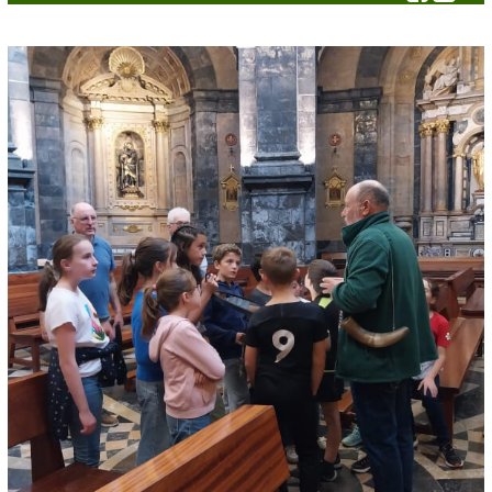
ACTIVITÉS
Actualités
Spiritualité
Caritatif
Chorale
Catéchisme
Enseignement Catholique
Etxartia
Accueil des pèlerins
Jeunesse
Pèlerinage
ÉGLISES
Toutes les églises
Saint-François-Xavier en Garazi
Saint-Jean-Pied-de-Port
Anhaux