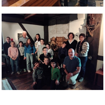
Arnéguy
Ascarat
Çaro
Esterençuby
Ispoure
Jaxu
Lasse
Saint-Michel
Uhart-Cize
Saint-Sauveur d'Iraty
Saint-Jean-le-Vieux
Ahaxe
Aincille
Ainhice-Mongelos
Alciette
Bascassan
Behorléguy
Bussunaritz-Sarrasquette
Bustince
Iriberry
Gamarthe
Lacarre
Lecumberry
Mendive
Saint-Jacques du Baïgura
Bidarray
Irissarry
Ossès
Saint-Martin-d’Arrossa