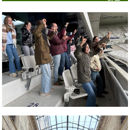
ACTIVITÉS
Actualités
Spiritualité
Caritatif
Chorale
Catéchisme
Enseignement Catholique
Etxartia
Accueil des pèlerins
Jeunesse
Pèlerinage
ÉGLISES
Toutes les églises
Saint-François-Xavier en Garazi
Saint-Jean-Pied-de-Port
Anhaux