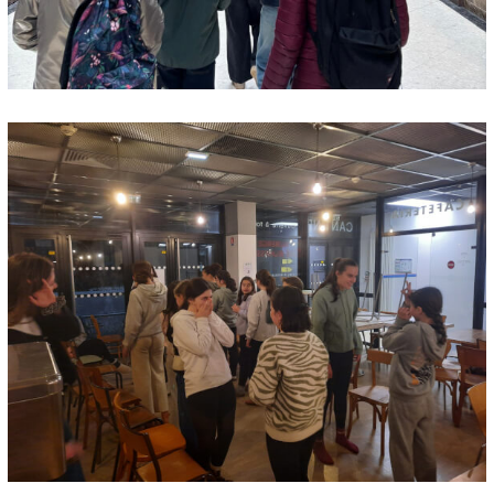
Suhescun
Le Bon Pasteur
Saint-Étienne-de-Baïgorry
Banca
Urepel
Aldudes
Esnazu
Irouléguy
SACREMENTS
Baptême
Mariage
Obsèques
Confessions
Sacrements pour adultes
Faire célébrer une messe
PHOTOS
CONTACT