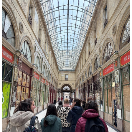
Arnéguy
Ascarat
Çaro
Esterençuby
Ispoure
Jaxu
Lasse
Saint-Michel
Uhart-Cize
Saint-Sauveur d'Iraty
Saint-Jean-le-Vieux
Ahaxe
Aincille
Ainhice-Mongelos
Alciette
Bascassan
Behorléguy
Bussunaritz-Sarrasquette
Bustince
Iriberry
Gamarthe
Lacarre
Lecumberry
Mendive
Saint-Jacques du Baïgura
Bidarray
Irissarry
Ossès
Saint-Martin-d’Arrossa