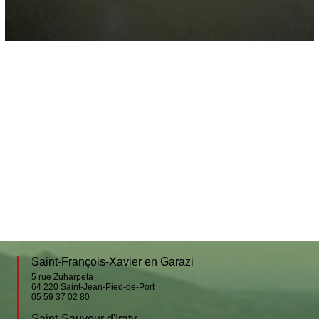
Saint-François-Xavier en Garazi
5 rue Zuharpeta
64 220
Saint-Jean-Pied-de-Port
05 59 37 02 80
Saint-Sauveur d'Iraty