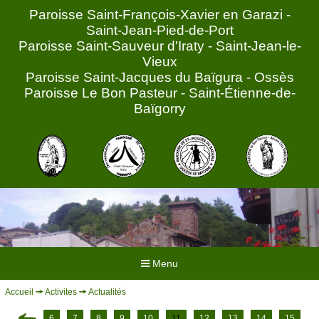
Paroisse Saint-François-Xavier en Garazi -
Saint-Jean-Pied-de-Port
Paroisse Saint-Sauveur d'Iraty - Saint-Jean-le-
Vieux
Paroisse Saint-Jacques du Baïgura - Ossès
Paroisse Le Bon Pasteur - Saint-Étienne-de-
Baïgorry
Menu
Accueil
Activites
Actualités
ACCUEIL
HORAIRES
6
7
8
9
10
11
12
13
14
15