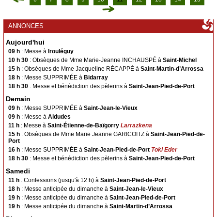
ACTIVITÉS
ANNONCES
Actualités
Aujourd'hui
Spiritualité
09 h
: Messe à
Irouléguy
Caritatif
10 h 30
: Obsèques de Mme Marie-Jeanne INCHAUSPÉ à
Saint-Michel
Chorale
15 h
: Obsèques de Mme Jacqueline RÉCAPPÉ à
Saint-Martin-d’Arrossa
18 h
: Messe SUPPRIMÉE à
Bidarray
Catéchisme
18 h 30
: Messe et bénédiction des pèlerins à
Saint-Jean-Pied-de-Port
Enseignement Catholique
Demain
Etxartia
09 h
: Messe SUPPRIMÉE à
Saint-Jean-le-Vieux
09 h
: Messe à
Aldudes
Accueil des pèlerins
11 h
: Messe à
Saint-Étienne-de-Baïgorry
Larrazkena
Jeunesse
15 h
: Obsèques de Mme Marie Jeanne GARICOITZ à
Saint-Jean-Pied-de-
Port
Pèlerinage
16 h
: Messe SUPPRIMÉE à
Saint-Jean-Pied-de-Port
Toki Eder
18 h 30
: Messe et bénédiction des pèlerins à
Saint-Jean-Pied-de-Port
ÉGLISES
Samedi
Toutes les églises
11 h
: Confessions (jusqu'à 12 h) à
Saint-Jean-Pied-de-Port
18 h
: Messe anticipée du dimanche à
Saint-Jean-le-Vieux
Saint-François-Xavier en Garazi
19 h
: Messe anticipée du dimanche à
Saint-Jean-Pied-de-Port
19 h
: Messe anticipée du dimanche à
Saint-Martin-d’Arrossa
Saint-Jean-Pied-de-Port
Anhaux