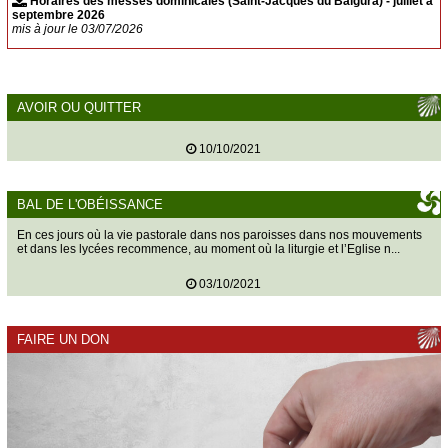
Horaires des messes dominicales (Saint-Jacques du Baïgura) - juillet à
Suhescun
septembre 2026
mis à jour le 03/07/2026
Le Bon Pasteur
Saint-Étienne-de-Baïgorry
Banca
Urepel
Aldudes
AVOIR OU QUITTER
Esnazu
Irouléguy
10/10/2021
SACREMENTS
Baptême
BAL DE L'OBÉISSANCE
Mariage
En ces jours où la vie pastorale dans nos paroisses dans nos mouvements
Obsèques
et dans les lycées recommence, au moment où la liturgie et l’Eglise n...
Confessions
03/10/2021
Sacrements pour adultes
Faire célébrer une messe
FAIRE UN DON
PHOTOS
CONTACT