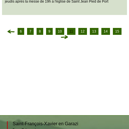
jeudis après la messe de 19h à l'église de Saint Jean Pied de Port
6
7
8
9
10
11
12
13
14
15
Saint-François-Xavier en Garazi