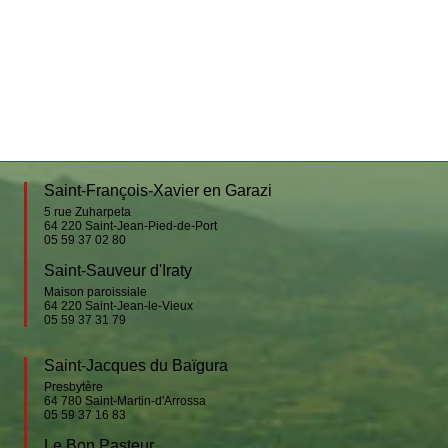
Saint-François-Xavier en Garazi
5 rue Zuharpeta
64 220
Saint-Jean-Pied-de-Port
05 59 37 02 80
Saint-Sauveur d'Iraty
Maison paroissiale
64 220
Saint-Jean-le-Vieux
05 59 37 31 79
Saint-Jacques du Baïgura
Presbytère
64 780
Saint-Martin-d'Arrossa
05 59 37 16 83
Le Bon Pasteur