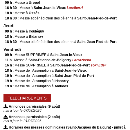
Arnéguy
Ascarat
09 h
: Messe à
Urepel
16 h 30
: Messe à
Saint-Jean-le-Vieux
Lutxiberri
Çaro
Esterençuby
18 h
: Messe à
Ossès
Ispoure
Jaxu
18 h 30
: Messe et bénédiction des pèlerins à
Saint-Jean-Pied-de-Port
Lasse
Saint-Michel
Jeudi
09 h
: Messe à
Irouléguy
Uhart-Cize
18 h
: Messe à
Bidarray
Saint-Sauveur d'Iraty
18 h 30
: Messe et bénédiction des pèlerins à
Saint-Jean-Pied-de-Port
Vendredi
Saint-Jean-le-Vieux
Ahaxe
09 h
: Messe SUPPRIMÉE à
Saint-Jean-le-Vieux
Aincille
Ainhice-Mongelos
11 h
: Messe à
Saint-Étienne-de-Baïgorry
Larrazkena
16 h
: Messe SUPPRIMÉE à
Saint-Jean-Pied-de-Port
Toki Eder
Alciette
Bascassan
18 h
: Messe de l'Assomption à
Saint-Jean-le-Vieux
Behorléguy
Bussunaritz-Sarrasquette
19 h
: Messe de l'Assomption à
Saint-Jean-Pied-de-Port
19 h
: Messe de l'Assomption à
Irissarry
Bustince
Iriberry
19 h
: Messe de l'Assomption à
Aldudes
Gamarthe
Lacarre
Lecumberry
Mendive
TÉLÉCHARGEMENTS
Annonces paroissiales (9 août)
Saint-Jacques du Baïgura
mis à jour le 07/08/2026
Annonces paroissiales (2 août)
Bidarray
Irissarry
mis à jour le 31/07/2026
Ossès
Saint-Martin-d’Arrossa
Horaires des messes dominicales (Saint-Jacques du Baïgura) - juillet à