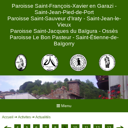
Paroisse Saint-François-Xavier en Garazi -
Saint-Jean-Pied-de-Port
Paroisse Saint-Sauveur d'Iraty - Saint-Jean-le-
Vieux
Paroisse Saint-Jacques du Baïgura - Ossès
Paroisse Le Bon Pasteur - Saint-Étienne-de-
Baïgorry
Menu
Accueil
Activites
Actualités
ACCUEIL
HORAIRES
4
5
6
7
8
9
10
11
12
13