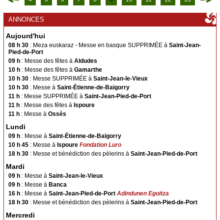
ACTIVITÉS
ANNONCES
Actualités
Aujourd'hui
Spiritualité
08 h 30
: Meza euskaraz - Messe en basque SUPPRIMÉE à
Saint-Jean-
Pied-de-Port
Caritatif
09 h
: Messe des fêtes à
Aldudes
Chorale
10 h
: Messe des fêtes à
Gamarthe
10 h 30
: Messe SUPPRIMÉE à
Saint-Jean-le-Vieux
Catéchisme
10 h 30
: Messe à
Saint-Étienne-de-Baïgorry
Enseignement Catholique
11 h
: Messe SUPPRIMÉE à
Saint-Jean-Pied-de-Port
11 h
: Messe des fêtes à
Ispoure
Etxartia
11 h
: Messe à
Ossès
Accueil des pèlerins
Lundi
Jeunesse
09 h
: Messe à
Saint-Étienne-de-Baïgorry
10 h 45
: Messe à
Ispoure
Fondation Luro
Pèlerinage
18 h 30
: Messe et bénédiction des pèlerins à
Saint-Jean-Pied-de-Port
ÉGLISES
Mardi
Toutes les églises
09 h
: Messe à
Saint-Jean-le-Vieux
09 h
: Messe à
Banca
Saint-François-Xavier en Garazi
16 h
: Messe à
Saint-Jean-Pied-de-Port
Adindunen Egoitza
18 h 30
: Messe et bénédiction des pèlerins à
Saint-Jean-Pied-de-Port
Saint-Jean-Pied-de-Port
Anhaux
Mercredi