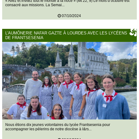
« Allez et invitez tout le monde à la noce » (Mt 22, 9) Le mois d’octobre est
consacré aux missions. La Semai...
07/10/2024
L'AUMÔNERIE NAFAR GAZTE À LOURDES AVEC LES LYCÉENS
DE FRANTSESENIA
Nous étions dix jeunes volontaires du lycée Frantsesenia pour
accompagner les pèlerins de notre diocèse à l&rs...