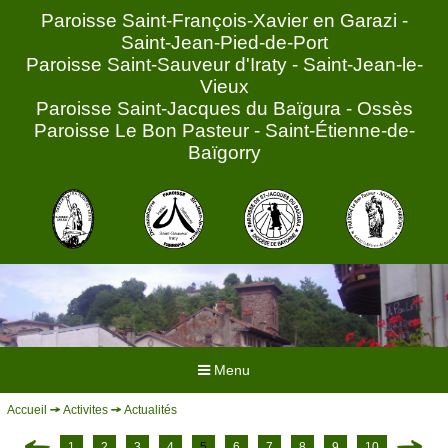
Paroisse Saint-François-Xavier en Garazi -
Saint-Jean-Pied-de-Port
Paroisse Saint-Sauveur d'Iraty - Saint-Jean-le-
Vieux
Paroisse Saint-Jacques du Baïgura - Ossès
Paroisse Le Bon Pasteur - Saint-Étienne-de-
Baïgorry
Menu
Accueil
Activites
Actualités
ACCUEIL
HORAIRES
1
2
3
4
5
6
7
8
9
10