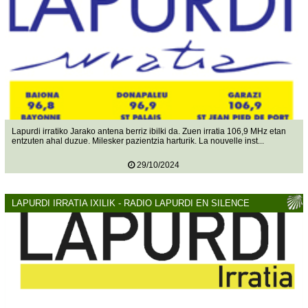
Lapurdi irratiko Jarako antena berriz ibilki da. Zuen irratia 106,9 MHz etan
entzuten ahal duzue. Milesker pazientzia harturik. La nouvelle inst...
29/10/2024
LAPURDI IRRATIA IXILIK - RADIO LAPURDI EN SILENCE