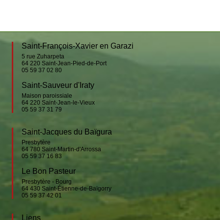
Saint-François-Xavier en Garazi
5 rue Zuharpeta
64 220
Saint-Jean-Pied-de-Port
05 59 37 02 80
Saint-Sauveur d'Iraty
Maison paroissiale
64 220
Saint-Jean-le-Vieux
05 59 37 31 79
Saint-Jacques du Baïgura
Presbytère
64 780
Saint-Martin-d'Arrossa
05 59 37 16 83
Le Bon Pasteur
Presbytère - Bourg
64 430
Saint-Étienne-de-Baïgorry
05 59 37 42 01
Liens