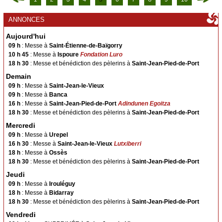
ACTIVITÉS
ANNONCES
Actualités
Aujourd'hui
Spiritualité
09 h
: Messe à
Saint-Étienne-de-Baïgorry
10 h 45
: Messe à
Ispoure
Fondation Luro
Caritatif
18 h 30
: Messe et bénédiction des pèlerins à
Saint-Jean-Pied-de-Port
Chorale
Demain
Catéchisme
09 h
: Messe à
Saint-Jean-le-Vieux
09 h
: Messe à
Banca
Enseignement Catholique
16 h
: Messe à
Saint-Jean-Pied-de-Port
Adindunen Egoitza
Etxartia
18 h 30
: Messe et bénédiction des pèlerins à
Saint-Jean-Pied-de-Port
Accueil des pèlerins
Mercredi
Jeunesse
09 h
: Messe à
Urepel
16 h 30
: Messe à
Saint-Jean-le-Vieux
Lutxiberri
Pèlerinage
18 h
: Messe à
Ossès
18 h 30
: Messe et bénédiction des pèlerins à
Saint-Jean-Pied-de-Port
ÉGLISES
Jeudi
Toutes les églises
09 h
: Messe à
Irouléguy
18 h
: Messe à
Bidarray
Saint-François-Xavier en Garazi
18 h 30
: Messe et bénédiction des pèlerins à
Saint-Jean-Pied-de-Port
Saint-Jean-Pied-de-Port
Anhaux
Vendredi