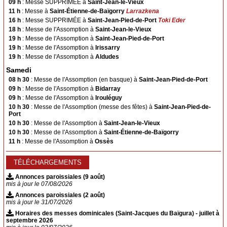
09 h
: Messe SUPPRIMÉE à
Saint-Jean-le-Vieux
Arnéguy
Ascarat
11 h
: Messe à
Saint-Étienne-de-Baïgorry
Larrazkena
Çaro
Esterençuby
16 h
: Messe SUPPRIMÉE à
Saint-Jean-Pied-de-Port
Toki Eder
Ispoure
Jaxu
18 h
: Messe de l'Assomption à
Saint-Jean-le-Vieux
19 h
: Messe de l'Assomption à
Saint-Jean-Pied-de-Port
Lasse
Saint-Michel
19 h
: Messe de l'Assomption à
Irissarry
Uhart-Cize
19 h
: Messe de l'Assomption à
Aldudes
Samedi
Saint-Sauveur d'Iraty
08 h 30
: Messe de l'Assomption (en basque) à
Saint-Jean-Pied-de-Port
09 h
: Messe de l'Assomption à
Bidarray
Saint-Jean-le-Vieux
Ahaxe
09 h
: Messe de l'Assomption à
Irouléguy
Aincille
Ainhice-Mongelos
10 h 30
: Messe de l'Assomption (messe des fêtes) à
Saint-Jean-Pied-de-
Port
Alciette
Bascassan
10 h 30
: Messe de l'Assomption à
Saint-Jean-le-Vieux
Behorléguy
Bussunaritz-Sarrasquette
10 h 30
: Messe de l'Assomption à
Saint-Étienne-de-Baïgorry
11 h
: Messe de l'Assomption à
Ossès
Bustince
Iriberry
Gamarthe
Lacarre
TÉLÉCHARGEMENTS
Lecumberry
Mendive
Annonces paroissiales (9 août)
mis à jour le 07/08/2026
Saint-Jacques du Baïgura
Annonces paroissiales (2 août)
mis à jour le 31/07/2026
Bidarray
Irissarry
Horaires des messes dominicales (Saint-Jacques du Baïgura) - juillet à
Ossès
Saint-Martin-d’Arrossa
septembre 2026